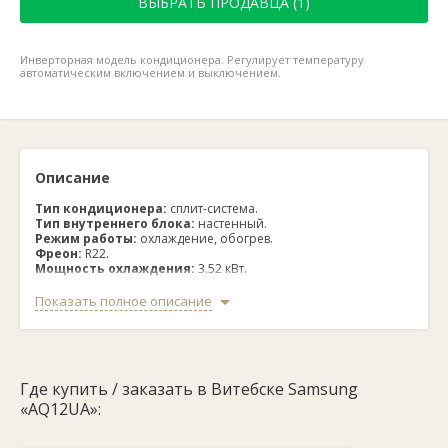
ВЫБРАТЬ ПРОДАВЦА (1)
Инверторная модель кондиционера. Регулирует температуру
автоматическим включением и выключением.
Описание
Тип кондиционера:
сплит-система.
Тип внутреннего блока:
настенный.
Режим работы:
охлаждение, обогрев.
Фреон:
R22.
Мощность охлаждения:
3.52 кВт.
Мощность обогрева:
3.81 кВт.
Потребляемая мощность при охлаждении:
1.26 кВт.
Показать полное описание
Потребляемая мощность при обогреве:
1.16 кВт.
Расход воздуха:
570 куб. м/ч.
Максимальная длина магистрали:
15 м.
Перепад высот:
7 м.
Шум внешнего блока:
49 дБ.
Где купить / заказать в Витебске Samsung
Шум внутреннего блока:
35 дБ.
Внешний блок:
47x66x24 см.
«AQ12UA»:
Внутренний блок:
28.5x82x19 см.