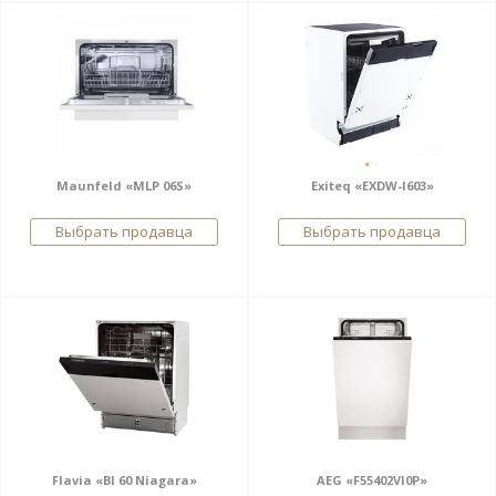
Maunfeld «MLP 06S»
Exiteq «EXDW-I603»
Выбрать продавца
Выбрать продавца
Flavia «BI 60 Niagara»
AEG «F55402VI0P»