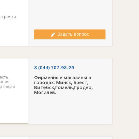
ассрочка
Задать вопрос
8 (044) 707-98-29
асть
Фирменные магазины в
пания
городах: Минск, Брест,
ртнёр в
Витебск,Гомель,Гродно,
Могилев.