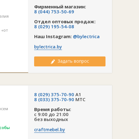
Фирменный магазин:
8 (044) 753-50-69
елия
Отдел оптовых продаж:
8 (029) 195-54-08
 «от
Наш Instagram:
@bylectrica
bylectrica.by
Задать вопрос
8 (029) 375-70-90
A1
8 (033) 375-70-90
MTC
всем
Время работы:
с 9:00 до 21:00
без выходных
особы
craftmebel.by