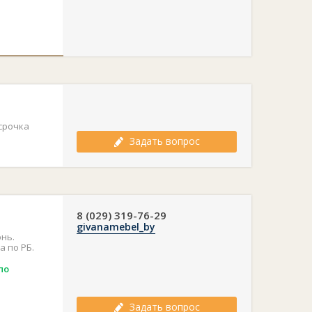
срочка
Задать вопрос
8 (029) 319-76-29
givanamebel_by
нь.
а по РБ.
по
Задать вопрос