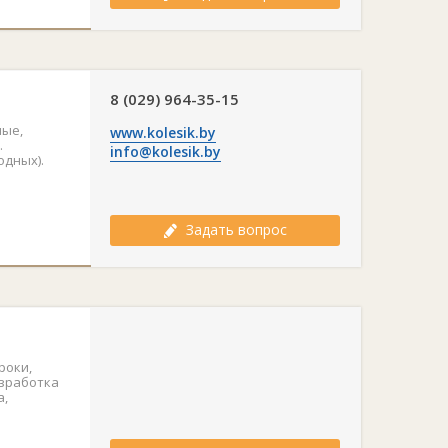
8 (029) 964-35-15
ные,
www.kolesik.by
.
info@kolesik.by
одных).
Задать вопрос
роки,
азработка
а,