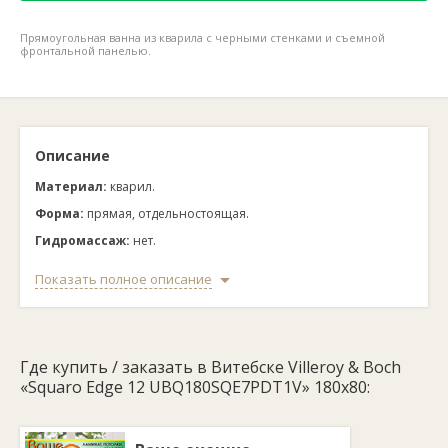
Прямоугольная ванна из кварила с черными стенками и съемной
фронтальной панелью.
Описание
Материал:
кварил.
Форма:
прямая, отдельностоящая.
Гидромассаж:
нет.
Комплектация:
декоративный экран, сифон.
Показать полное описание
Страна:
Германия.
Ванна Villeroy & Boch Squaro Edge представлена в
оригинальном прямоугольном исполнении. Производится на
Где купить / заказать в Витебске Villeroy & Boch
современном оборудовании с использованием новейших
«Squaro Edge 12 UBQ180SQE7PDT1V» 180x80:
технологий в Германии. Чаша обработана защитным
покрытием, предохраняющим от ударов. Прямоугольная
форма чаши позволяет с комфортом разместиться одному
человеку. Модель устанавливается отдельно