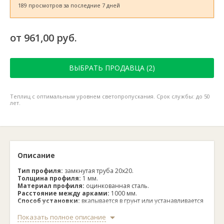
189 просмотров за последние 7 дней
от 961,00 руб.
ВЫБРАТЬ ПРОДАВЦА (2)
Теплиц с оптимальным уровнем светопропускания. Срок службы: до 50
лет.
Описание
Тип профиля:
замкнутая труба 20х20.
Толщина профиля:
1 мм.
Материал профиля:
оцинкованная сталь.
Расстояние между арками:
1000 мм.
Способ установки:
вкапывается в грунт или устанавливается
на деревянный каркас.
Крепление поликарбоната:
саморезы размером 4.2×25 мм
Показать полное описание
с оцинкованной шайбой и резиновым уплотнителем.