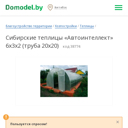
Витебск
Благоустройство территории
/
Хозпостройки
/
Теплицы
/
Сибирские теплицы «Автоинтеллект»
6х3х2 (труба 20х20)
код 38774
!
×
Пользуется спросом!