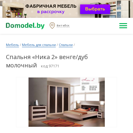
Витебск
Мебель
/
Мебель для спальни
/
Спальни
/
Спальня «Ника 2» венге/дуб
молочный
код 97171