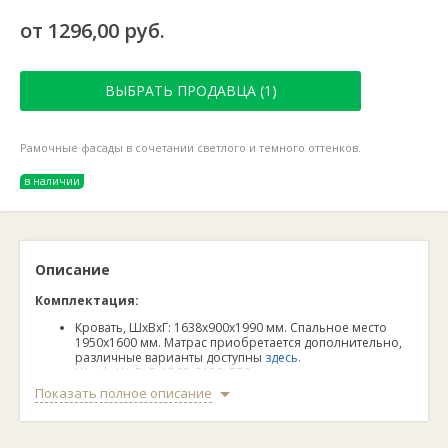
от 1296,00 руб.
ВЫБРАТЬ ПРОДАВЦА (1)
Рамочные фасады в сочетании светлого и темного оттенков.
в наличии
Описание
Комплектация:
Кровать, ШхВхГ: 1638х900х1990 мм. Спальное место
1950х1600 мм. Матрас приобретается дополнительно,
различные варианты доступны
здесь
.
Шкаф, ШхВхГ: 1360х2120х576 мм.
Комод, ШхВхГ: 847х749х436 мм.
Показать полное описание
Тумба (2 шт.), ШхВхГ: 363х509х286 мм.
Материал корпуса:
ЛДСП.
Материал фасадов:
рамочная МДФ.