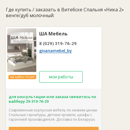
Цвет спальни:
венге/дуб молочный.
Страна производства:
Беларусь.
Где купить / заказать в Витебске Спальня «Ника 2»
Гарантия:
24 месяца.
венге/дуб молочный:
Спальня поставляется в разобранном виде, в комплекте
фурнитура и схема сборки. Каждый элемент можно купить
отдельно, а также дополнить гарнитур четырехдверным
ША Мебель
шкафом.
8 (029) 319-76-29
givanamebel_by
мои работы
на сайте >5 лет
для консультации или заказа свяжитесь по
вайберу 29-319-76-29
Современная корпусная мебель по низким ценам.
Спальные гарнитуры, детские кровати, шкафы с
гарантией производителя. Доставка по Беларуси.